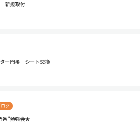
 新規取付
ター門番 シート交換
ブログ
門番”勉強会★