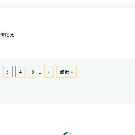
置換え
3
4
5
...
»
最後 »