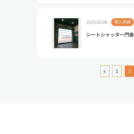
2025.05.08
導入実績
シートシャッター門番
«
1
2