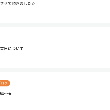
させて頂きました☆
業日について
ブログ
編～★