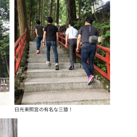
日光東照宮の有名な三猿！